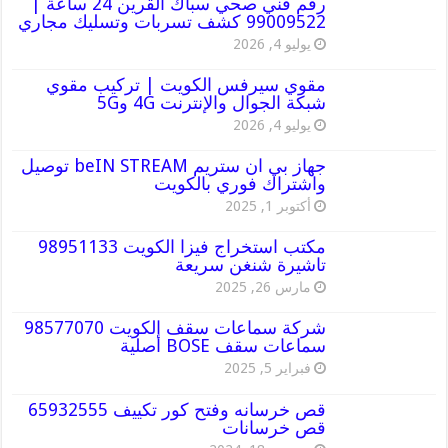
رقم فني صحي سباك القرين 24 ساعة |
99009522 كشف تسربات وتسليك مجاري
يوليو 4, 2026
مقوي سيرفس الكويت | تركيب مقوي
شبكة الجوال والإنترنت 4G و5G
يوليو 4, 2026
جهاز بي ان ستريم beIN STREAM توصيل
واشتراك فوري بالكويت
أكتوبر 1, 2025
مكتب استخراج فيزا الكويت 98951133
تاشيرة شنغن سريعة
مارس 26, 2025
شركة سماعات سقف الكويت 98577070
سماعات سقف BOSE أصلية
فبراير 5, 2025
قص خرسانه وفتح كور تكييف 65932555
قص خرسانات