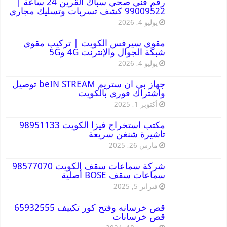
رقم فني صحي سباك القرين 24 ساعة |
99009522 كشف تسربات وتسليك مجاري
يوليو 4, 2026
مقوي سيرفس الكويت | تركيب مقوي
شبكة الجوال والإنترنت 4G و5G
يوليو 4, 2026
جهاز بي ان ستريم beIN STREAM توصيل
واشتراك فوري بالكويت
أكتوبر 1, 2025
مكتب استخراج فيزا الكويت 98951133
تاشيرة شنغن سريعة
مارس 26, 2025
شركة سماعات سقف الكويت 98577070
سماعات سقف BOSE أصلية
فبراير 5, 2025
قص خرسانه وفتح كور تكييف 65932555
قص خرسانات