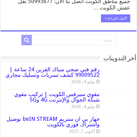
جميع مناطق الكويت اتصل بنا الان: 50993677 نقل
عفش الكويت …
أكمل القراءة »
أخر التدوينات
رقم فني صحي سباك القرين 24 ساعة |
99009522 كشف تسربات وتسليك مجاري
يوليو 4, 2026
مقوي سيرفس الكويت | تركيب مقوي
شبكة الجوال والإنترنت 4G و5G
يوليو 4, 2026
جهاز بي ان ستريم beIN STREAM توصيل
واشتراك فوري بالكويت
أكتوبر 1, 2025