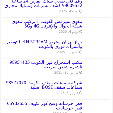
رقم فني صحي سباك القرين 24 ساعة |
99009522 كشف تسربات وتسليك مجاري
يوليو 4, 2026
مقوي سيرفس الكويت | تركيب مقوي
شبكة الجوال والإنترنت 4G و5G
يوليو 4, 2026
جهاز بي ان ستريم beIN STREAM توصيل
واشتراك فوري بالكويت
أكتوبر 1, 2025
مكتب استخراج فيزا الكويت 98951133
تاشيرة شنغن سريعة
مارس 26, 2025
شركة سماعات سقف الكويت 98577070
سماعات سقف BOSE أصلية
فبراير 5, 2025
قص خرسانه وفتح كور تكييف 65932555
قص خرسانات