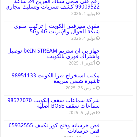
رقم فني صحي سباك القرين 24 ساعة |
99009522 كشف تسربات وتسليك مجاري
يوليو 4, 2026
مقوي سيرفس الكويت | تركيب مقوي
شبكة الجوال والإنترنت 4G و5G
يوليو 4, 2026
جهاز بي ان ستريم beIN STREAM توصيل
واشتراك فوري بالكويت
أكتوبر 1, 2025
مكتب استخراج فيزا الكويت 98951133
تاشيرة شنغن سريعة
مارس 26, 2025
شركة سماعات سقف الكويت 98577070
سماعات سقف BOSE أصلية
فبراير 5, 2025
قص خرسانه وفتح كور تكييف 65932555
قص خرسانات