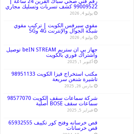
رقم فني صحي سباك القرين 24 ساعة |
99009522 كشف تسربات وتسليك مجاري
يوليو 4, 2026
مقوي سيرفس الكويت | تركيب مقوي
شبكة الجوال والإنترنت 4G و5G
يوليو 4, 2026
جهاز بي ان ستريم beIN STREAM توصيل
واشتراك فوري بالكويت
أكتوبر 1, 2025
مكتب استخراج فيزا الكويت 98951133
تاشيرة شنغن سريعة
مارس 26, 2025
شركة سماعات سقف الكويت 98577070
سماعات سقف BOSE أصلية
فبراير 5, 2025
قص خرسانه وفتح كور تكييف 65932555
قص خرسانات