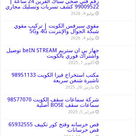
رقم فني صحي سباك القرين 24 ساعة |
99009522 كشف تسربات وتسليك مجاري
يوليو 4, 2026
مقوي سيرفس الكويت | تركيب مقوي
شبكة الجوال والإنترنت 4G و5G
يوليو 4, 2026
جهاز بي ان ستريم beIN STREAM توصيل
واشتراك فوري بالكويت
أكتوبر 1, 2025
مكتب استخراج فيزا الكويت 98951133
تاشيرة شنغن سريعة
مارس 26, 2025
شركة سماعات سقف الكويت 98577070
سماعات سقف BOSE أصلية
فبراير 5, 2025
قص خرسانه وفتح كور تكييف 65932555
قص خرسانات