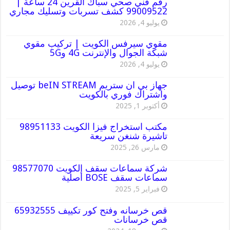
رقم فني صحي سباك القرين 24 ساعة |
99009522 كشف تسربات وتسليك مجاري
يوليو 4, 2026
مقوي سيرفس الكويت | تركيب مقوي
شبكة الجوال والإنترنت 4G و5G
يوليو 4, 2026
جهاز بي ان ستريم beIN STREAM توصيل
واشتراك فوري بالكويت
أكتوبر 1, 2025
مكتب استخراج فيزا الكويت 98951133
تاشيرة شنغن سريعة
مارس 26, 2025
شركة سماعات سقف الكويت 98577070
سماعات سقف BOSE أصلية
فبراير 5, 2025
قص خرسانه وفتح كور تكييف 65932555
قص خرسانات