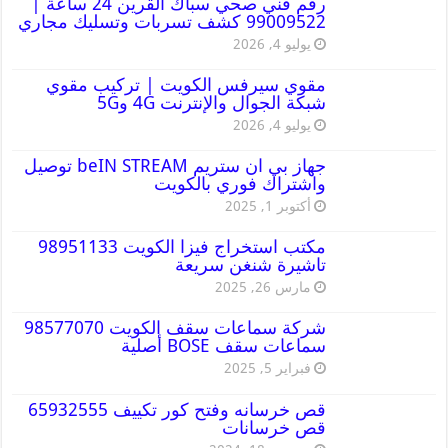
رقم فني صحي سباك القرين 24 ساعة |
99009522 كشف تسربات وتسليك مجاري
يوليو 4, 2026
مقوي سيرفس الكويت | تركيب مقوي
شبكة الجوال والإنترنت 4G و5G
يوليو 4, 2026
جهاز بي ان ستريم beIN STREAM توصيل
واشتراك فوري بالكويت
أكتوبر 1, 2025
مكتب استخراج فيزا الكويت 98951133
تاشيرة شنغن سريعة
مارس 26, 2025
شركة سماعات سقف الكويت 98577070
سماعات سقف BOSE أصلية
فبراير 5, 2025
قص خرسانه وفتح كور تكييف 65932555
قص خرسانات