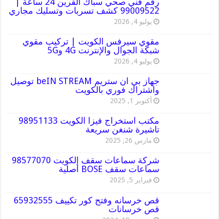
رقم فني صحي سباك القرين 24 ساعة |
99009522 كشف تسربات وتسليك مجاري
يوليو 4, 2026
مقوي سيرفس الكويت | تركيب مقوي
شبكة الجوال والإنترنت 4G و5G
يوليو 4, 2026
جهاز بي ان ستريم beIN STREAM توصيل
واشتراك فوري بالكويت
أكتوبر 1, 2025
مكتب استخراج فيزا الكويت 98951133
تاشيرة شنغن سريعة
مارس 26, 2025
شركة سماعات سقف الكويت 98577070
سماعات سقف BOSE أصلية
فبراير 5, 2025
قص خرسانه وفتح كور تكييف 65932555
قص خرسانات