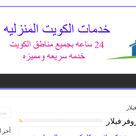
لار
فر فيلار
أخر ا