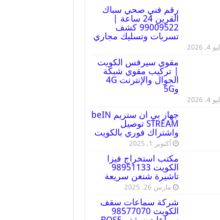
رقم فني صحي سباك
القرين 24 ساعة |
99009522 كشف
تسربات وتسليك مجاري
 4, 2026
مقوي سيرفس الكويت
| تركيب مقوي شبكة
الجوال والإنترنت 4G
و5G
 4, 2026
جهاز بي ان ستريم beIN
STREAM توصيل
واشتراك فوري بالكويت
أكتوبر 1, 2025
مكتب استخراج فيزا
الكويت 98951133
تاشيرة شنغن سريعة
مارس 26, 2025
شركة سماعات سقف
الكويت 98577070
سماعات سقف BOSE