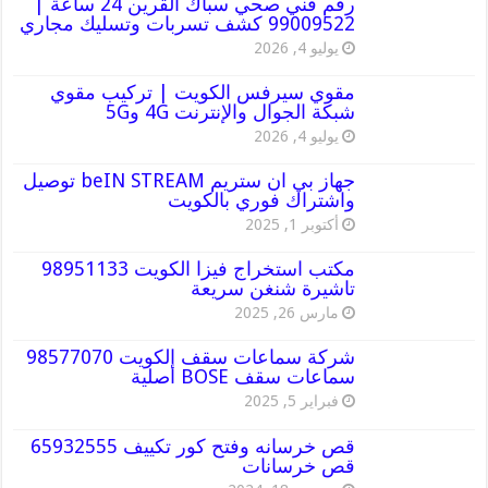
رقم فني صحي سباك القرين 24 ساعة |
99009522 كشف تسربات وتسليك مجاري
يوليو 4, 2026
مقوي سيرفس الكويت | تركيب مقوي
شبكة الجوال والإنترنت 4G و5G
يوليو 4, 2026
جهاز بي ان ستريم beIN STREAM توصيل
واشتراك فوري بالكويت
أكتوبر 1, 2025
مكتب استخراج فيزا الكويت 98951133
تاشيرة شنغن سريعة
مارس 26, 2025
شركة سماعات سقف الكويت 98577070
سماعات سقف BOSE أصلية
فبراير 5, 2025
قص خرسانه وفتح كور تكييف 65932555
قص خرسانات