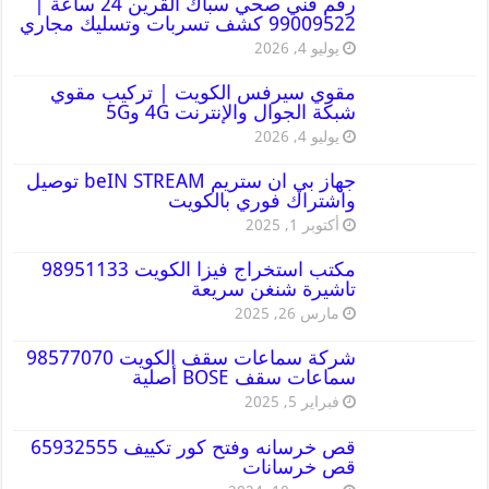
رقم فني صحي سباك القرين 24 ساعة |
99009522 كشف تسربات وتسليك مجاري
يوليو 4, 2026
مقوي سيرفس الكويت | تركيب مقوي
شبكة الجوال والإنترنت 4G و5G
يوليو 4, 2026
جهاز بي ان ستريم beIN STREAM توصيل
واشتراك فوري بالكويت
أكتوبر 1, 2025
مكتب استخراج فيزا الكويت 98951133
تاشيرة شنغن سريعة
مارس 26, 2025
شركة سماعات سقف الكويت 98577070
سماعات سقف BOSE أصلية
فبراير 5, 2025
قص خرسانه وفتح كور تكييف 65932555
قص خرسانات