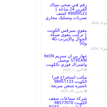
رقم فني صحي سباك
القرين 24 ساعة |
99009522 كشف
تسربات وتسليك مجاري
 4, 2026
مقوي سيرفس الكويت
| تركيب مقوي شبكة
الجوال والإنترنت 4G
و5G
 4, 2026
جهاز بي ان ستريم beIN
STREAM توصيل
واشتراك فوري بالكويت
أكتوبر 1, 2025
مكتب استخراج فيزا
الكويت 98951133
تاشيرة شنغن سريعة
مارس 26, 2025
شركة سماعات سقف
الكويت 98577070
سماعات سقف BOSE