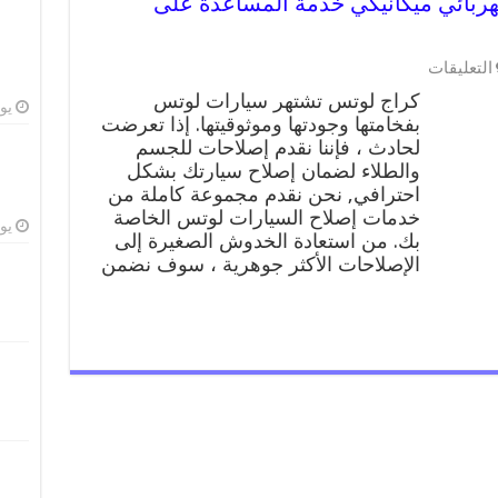
9900955 ورشة كهربائي ميكانيكي خدمة المساعدة على
على
التعليقات
كراج
كراج لوتس تشتهر سيارات لوتس
لوتس
يوليو
بفخامتها وجودتها وموثوقيتها. إذا تعرضت
99009551
لحادث ، فإننا نقدم إصلاحات للجسم
ورشة
كهربائي
والطلاء لضمان إصلاح سيارتك بشكل
ميكانيكي
احترافي, نحن نقدم مجموعة كاملة من
خدمة
خدمات إصلاح السيارات لوتس الخاصة
المساعدة
يوليو
بك. من استعادة الخدوش الصغيرة إلى
على
الإصلاحات الأكثر جوهرية ، سوف نضمن
الطريق
مغلقة