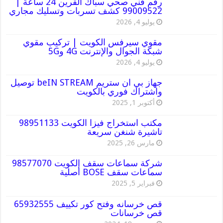
رقم فني صحي سباك القرين 24 ساعة |
99009522 كشف تسربات وتسليك مجاري
يوليو 4, 2026
مقوي سيرفس الكويت | تركيب مقوي
شبكة الجوال والإنترنت 4G و5G
يوليو 4, 2026
جهاز بي ان ستريم beIN STREAM توصيل
واشتراك فوري بالكويت
أكتوبر 1, 2025
مكتب استخراج فيزا الكويت 98951133
تاشيرة شنغن سريعة
مارس 26, 2025
شركة سماعات سقف الكويت 98577070
سماعات سقف BOSE أصلية
فبراير 5, 2025
قص خرسانه وفتح كور تكييف 65932555
قص خرسانات