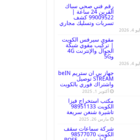
رقم فني صحي سباك
القرين 24 ساعة |
99009522 كشف
تسربات وتسليك مجاري
 4, 2026
مقوي سيرفس الكويت
| تركيب مقوي شبكة
الجوال والإنترنت 4G
و5G
 4, 2026
جهاز بي ان ستريم beIN
STREAM توصيل
واشتراك فوري بالكويت
أكتوبر 1, 2025
مكتب استخراج فيزا
الكويت 98951133
تاشيرة شنغن سريعة
مارس 26, 2025
شركة سماعات سقف
الكويت 98577070
سماعات سقف BOSE