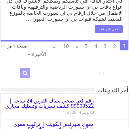
في اختيار الباقة التي تناسبكم ويمكنكم الاشتراك في كل
انواع باقات بي ان سبورت الرياضية والترفيهية وباقات
الاطفال من خلال ارقام بي ان سبورت الخاصة بالموزع
المعتمد لشبكة قنوات بي ان سبورت العيون …
أكمل القراءة »
1
...
10
»
5
4
3
2
صفحة 1 من 11
الأخيرة »
أخر التدوينات
رقم فني صحي سباك القرين 24 ساعة |
99009522 كشف تسربات وتسليك مجاري
يوليو 4, 2026
مقوي سيرفس الكويت | تركيب مقوي