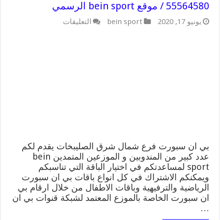
55564580 / موقع bein sport الرسمي
على
يونيو 17, 2020
bein sport
التعليقات
بي
ان
سبورت
فرع
شمال
شرق
الصليبخات
/
55564580
/
موقع
bein
sport
الرسمي
بي ان سبورت فرع شمال شرق الصليبخات يقدم لكم
مغلقة
عدد كبير من المندوبين و الموزعين المتمدين bein
sport لمساعدتكم في اختيار الباقة التي تناسبكم
ويمكنكم الاشتراك في كل انواع باقات بي ان سبورت
الرياضية والترفيهية وباقات الاطفال من خلال ارقام بي
ان سبورت الخاصة بالموزع المعتمد لشبكة قنوات بي ان
…