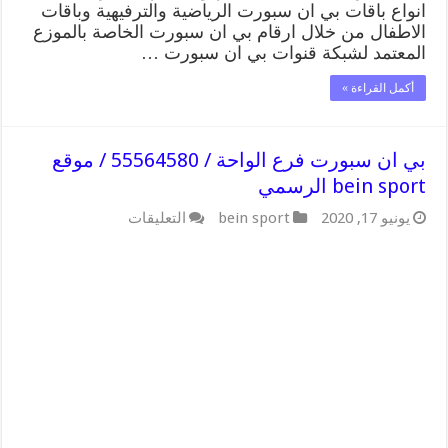
انواع باقات بي ان سبورت الرياضية والترفيهية وباقات
الاطفال من خلال ارقام بي ان سبورت الخاصة بالموزع
المعتمد لشبكة قنوات بي ان سبورت …
أكمل القراءة »
بي ان سبورت فرع الواحة / 55564580 / موقع
bein sport الرسمي
على
يونيو 17, 2020
bein sport
التعليقات
بي
ان
سبورت
فرع
الواحة
/
55564580
/
موقع
bein
sport
الرسمي