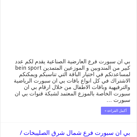
فرع
العارضية
الصناعية
/
55564580
/
موقع
bein
sport
الرسمي
مغلقة
بي ان سبورت فرع العارضية الصناعية يقدم لكم عدد
كبير من المندوبين و الموزعين المتمدين bein sport
لمساعدتكم في اختيار الباقة التي تناسبكم ويمكنكم
الاشتراك في كل انواع باقات بي ان سبورت الرياضية
والترفيهية وباقات الاطفال من خلال ارقام بي ان
سبورت الخاصة بالموزع المعتمد لشبكة قنوات بي ان
سبورت …
أكمل القراءة »
بي ان سبورت فرع شمال شرق الصليبخات /