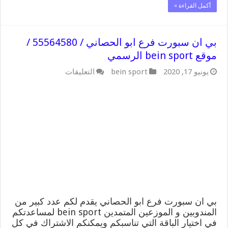
أكمل القراءة »
بي ان سبورت فرع ابو الحصاني / 55564580 /
موقع bein sport الرسمي
على
يونيو 17, 2020
bein sport
التعليقات
بي
ان
سبورت
فرع
ابو
الحصاني
/
55564580
/
موقع
bein
sport
الرسمي
مغلقة
بي ان سبورت فرع ابو الحصاني يقدم لكم عدد كبير من
المندوبين و الموزعين المتمدين bein sport لمساعدتكم
في اختيار الباقة التي تناسبكم ويمكنكم الاشتراك في كل