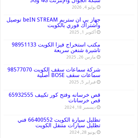
شبكة الجوال والإنترنت 4G و5G
يوليو 4, 2026
جهاز بي ان ستريم beIN STREAM توصيل
واشتراك فوري بالكويت
أكتوبر 1, 2025
مكتب استخراج فيزا الكويت 98951133
تاشيرة شنغن سريعة
مارس 26, 2025
شركة سماعات سقف الكويت 98577070
سماعات سقف BOSE أصلية
فبراير 5, 2025
قص خرسانه وفتح كور تكييف 65932555
قص خرسانات
ديسمبر 18, 2024
تظليل سيارة الكويت 66400552 فني
تظليل سيارات متنقل الكويت
يونيو 28, 2024