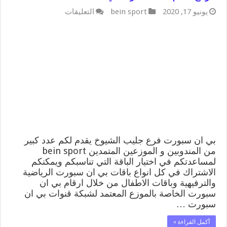
على
يونيو 17, 2020
bein sport
التعليقات
بي
ان
سبورت
فرع
جليب
الشيوخ
/
55564580
/
موقع
bein
sport
الرسمي
مغلقة
بي ان سبورت فرع جليب الشيوخ يقدم لكم عدد كبير
من المندوبين و الموزعين المتمدين bein sport
لمساعدتكم في اختيار الباقة التي تناسبكم ويمكنكم
الاشتراك في كل انواع باقات بي ان سبورت الرياضية
والترفيهية وباقات الاطفال من خلال ارقام بي ان
سبورت الخاصة بالموزع المعتمد لشبكة قنوات بي ان
سبورت …
أكمل القراءة »