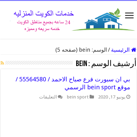
الرئيسية
/
الوسم:
bein
(صفحه 5)
أرشيف الوسم :
bein
بي ان سبورت فرع صباح الاحمد / 55564580 /
موقع bein sport الرسمي
على
يونيو 17, 2020
bein sport
التعليقات
بي
ان
سبورت
فرع
صباح
الاحمد
/