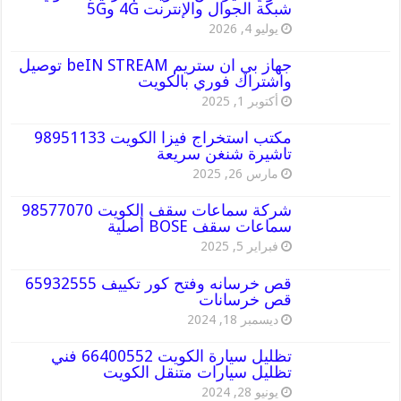
شبكة الجوال والإنترنت 4G و5G
يوليو 4, 2026
جهاز بي ان ستريم beIN STREAM توصيل
واشتراك فوري بالكويت
أكتوبر 1, 2025
مكتب استخراج فيزا الكويت 98951133
تاشيرة شنغن سريعة
مارس 26, 2025
شركة سماعات سقف الكويت 98577070
سماعات سقف BOSE أصلية
فبراير 5, 2025
قص خرسانه وفتح كور تكييف 65932555
قص خرسانات
ديسمبر 18, 2024
تظليل سيارة الكويت 66400552 فني
تظليل سيارات متنقل الكويت
يونيو 28, 2024