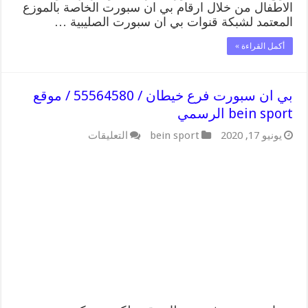
الاطفال من خلال ارقام بي ان سبورت الخاصة بالموزع
المعتمد لشبكة قنوات بي ان سبورت الصليبية …
أكمل القراءة »
بي ان سبورت فرع خيطان / 55564580 / موقع
bein sport الرسمي
على
يونيو 17, 2020
bein sport
التعليقات
بي
ان
سبورت
فرع
خيطان
/
55564580
/
موقع
bein
sport
الرسمي
مغلقة