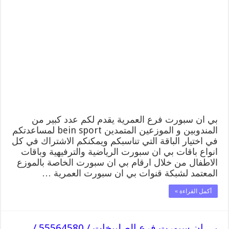
ان
سبورت
فرع
العمرية
/
55564580
/
موقع
bein
sport
الرسمي
مغلقة
بي ان سبورت فرع العمرية يقدم لكم عدد كبير من
المندوبين و الموزعين المتمدين bein sport لمساعدتكم
في اختيار الباقة التي تناسبكم ويمكنكم الاشتراك في كل
انواع باقات بي ان سبورت الرياضية والترفيهية وباقات
الاطفال من خلال ارقام بي ان سبورت الخاصة بالموزع
المعتمد لشبكة قنوات بي ان سبورت العمرية …
أكمل القراءة »
بي ان سبورت فرع الصليبخات / 55564580 /