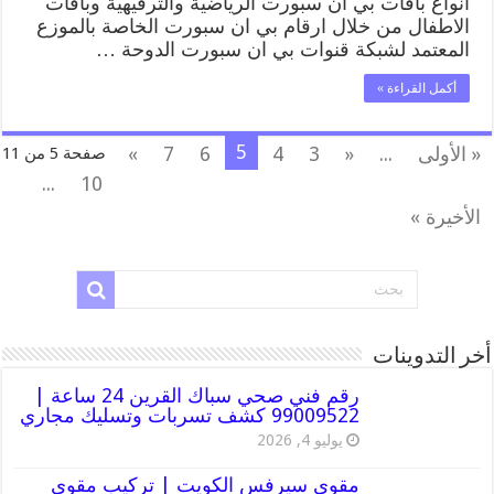
انواع باقات بي ان سبورت الرياضية والترفيهية وباقات
الاطفال من خلال ارقام بي ان سبورت الخاصة بالموزع
المعتمد لشبكة قنوات بي ان سبورت الدوحة …
أكمل القراءة »
5
« الأولى
...
«
3
4
6
7
»
صفحة 5 من 11
...
10
الأخيرة »
أخر التدوينات
رقم فني صحي سباك القرين 24 ساعة |
99009522 كشف تسربات وتسليك مجاري
يوليو 4, 2026
مقوي سيرفس الكويت | تركيب مقوي