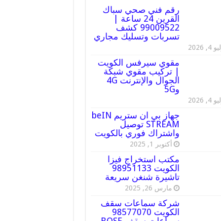
رقم فني صحي سباك
القرين 24 ساعة |
99009522 كشف
تسربات وتسليك مجاري
 4, 2026
مقوي سيرفس الكويت
| تركيب مقوي شبكة
الجوال والإنترنت 4G
و5G
 4, 2026
جهاز بي ان ستريم beIN
STREAM توصيل
واشتراك فوري بالكويت
أكتوبر 1, 2025
مكتب استخراج فيزا
الكويت 98951133
تاشيرة شنغن سريعة
مارس 26, 2025
شركة سماعات سقف
الكويت 98577070
سماعات سقف BOSE