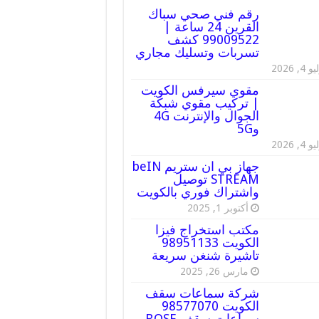
رقم فني صحي سباك
القرين 24 ساعة |
99009522 كشف
تسربات وتسليك مجاري
 4, 2026
مقوي سيرفس الكويت
| تركيب مقوي شبكة
الجوال والإنترنت 4G
و5G
 4, 2026
جهاز بي ان ستريم beIN
STREAM توصيل
واشتراك فوري بالكويت
أكتوبر 1, 2025
مكتب استخراج فيزا
الكويت 98951133
تاشيرة شنغن سريعة
مارس 26, 2025
شركة سماعات سقف
الكويت 98577070
سماعات سقف BOSE