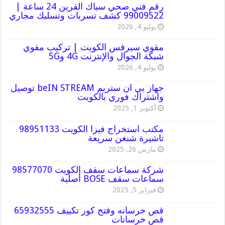
رقم فني صحي سباك القرين 24 ساعة |
99009522 كشف تسربات وتسليك مجاري
يوليو 4, 2026
مقوي سيرفس الكويت | تركيب مقوي
شبكة الجوال والإنترنت 4G و5G
يوليو 4, 2026
جهاز بي ان ستريم beIN STREAM توصيل
واشتراك فوري بالكويت
أكتوبر 1, 2025
مكتب استخراج فيزا الكويت 98951133
تاشيرة شنغن سريعة
مارس 26, 2025
شركة سماعات سقف الكويت 98577070
سماعات سقف BOSE أصلية
فبراير 5, 2025
قص خرسانه وفتح كور تكييف 65932555
قص خرسانات