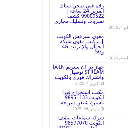
رقم فني صحي سباك
القرين 24 ساعة |
99009522 كشف
تسربات وتسليك مجاري
 4, 2026
مقوي سيرفس الكويت
| تركيب مقوي شبكة
الجوال والإنترنت 4G
و5G
 4, 2026
جهاز بي ان ستريم beIN
STREAM توصيل
واشتراك فوري بالكويت
أكتوبر 1, 2025
مكتب استخراج فيزا
الكويت 98951133
تاشيرة شنغن سريعة
مارس 26, 2025
شركة سماعات سقف
الكويت 98577070
سماعات سقف BOSE