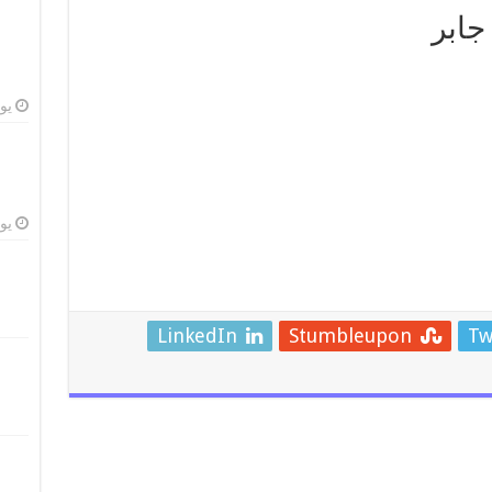
جابر
يوليو
يوليو
LinkedIn
Stumbleupon
Tw