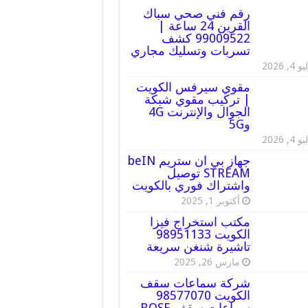
رقم فني صحي سباك
القرين 24 ساعة |
99009522 كشف
تسربات وتسليك مجاري
 4, 2026
مقوي سيرفس الكويت
| تركيب مقوي شبكة
الجوال والإنترنت 4G
و5G
 4, 2026
جهاز بي ان ستريم beIN
STREAM توصيل
واشتراك فوري بالكويت
أكتوبر 1, 2025
مكتب استخراج فيزا
الكويت 98951133
تاشيرة شنغن سريعة
مارس 26, 2025
شركة سماعات سقف
الكويت 98577070
سماعات سقف BOSE