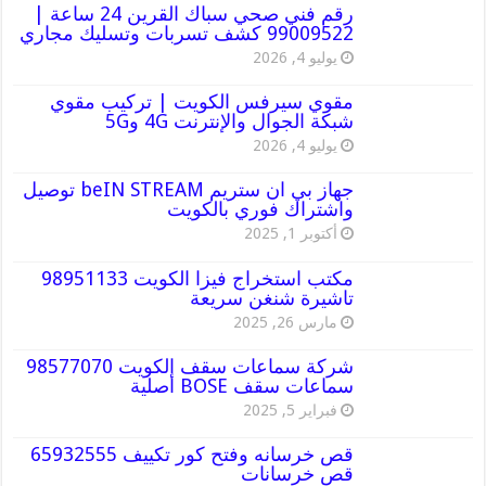
رقم فني صحي سباك القرين 24 ساعة |
99009522 كشف تسربات وتسليك مجاري
يوليو 4, 2026
مقوي سيرفس الكويت | تركيب مقوي
شبكة الجوال والإنترنت 4G و5G
يوليو 4, 2026
جهاز بي ان ستريم beIN STREAM توصيل
واشتراك فوري بالكويت
أكتوبر 1, 2025
مكتب استخراج فيزا الكويت 98951133
تاشيرة شنغن سريعة
مارس 26, 2025
شركة سماعات سقف الكويت 98577070
سماعات سقف BOSE أصلية
فبراير 5, 2025
قص خرسانه وفتح كور تكييف 65932555
قص خرسانات