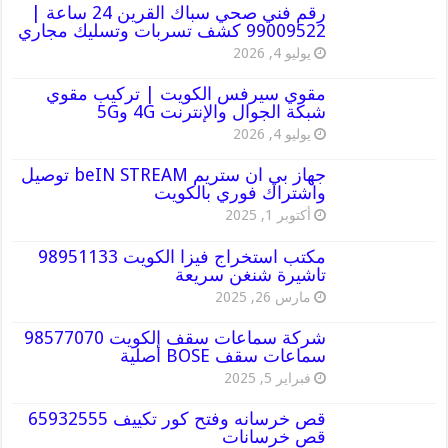
رقم فني صحي سباك القرين 24 ساعة |
99009522 كشف تسربات وتسليك مجاري
يوليو 4, 2026
مقوي سيرفس الكويت | تركيب مقوي
شبكة الجوال والإنترنت 4G و5G
يوليو 4, 2026
جهاز بي ان ستريم beIN STREAM توصيل
واشتراك فوري بالكويت
أكتوبر 1, 2025
مكتب استخراج فيزا الكويت 98951133
تاشيرة شنغن سريعة
مارس 26, 2025
شركة سماعات سقف الكويت 98577070
سماعات سقف BOSE أصلية
فبراير 5, 2025
قص خرسانه وفتح كور تكييف 65932555
قص خرسانات