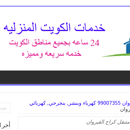
بنشر متنقل | كراج القيروان 99007355 كهرباء وبنشر, بنجرجي, كهربائي
روان
تنقل كراج القيروان
أخر ا