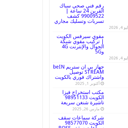
رقم فني صحي سباك
القرين 24 ساعة |
99009522 كشف
تسربات وتسليك مجاري
 4, 2026
مقوي سيرفس الكويت
| تركيب مقوي شبكة
الجوال والإنترنت 4G
و5G
 4, 2026
جهاز بي ان ستريم beIN
STREAM توصيل
واشتراك فوري بالكويت
أكتوبر 1, 2025
مكتب استخراج فيزا
الكويت 98951133
تاشيرة شنغن سريعة
مارس 26, 2025
شركة سماعات سقف
الكويت 98577070
سماعات سقف BOSE