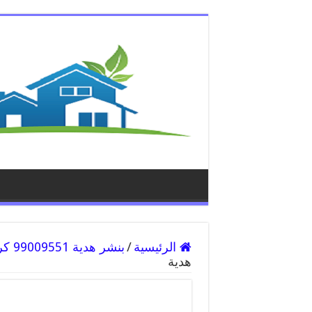
الرئيسية
/
بنشر هدية 99009551 كراج كهرباء وبنشر متنقل قريب من موقعي
هدية