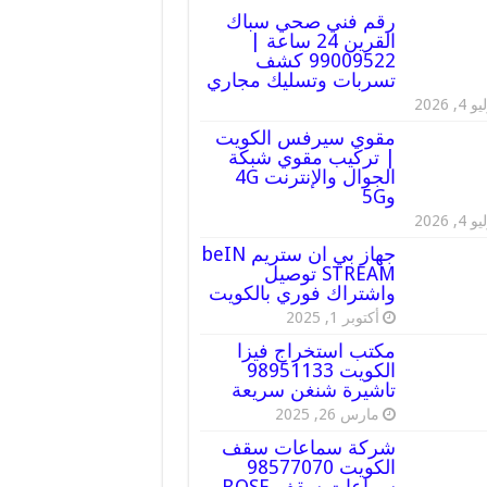
رقم فني صحي سباك
القرين 24 ساعة |
99009522 كشف
تسربات وتسليك مجاري
 4, 2026
مقوي سيرفس الكويت
| تركيب مقوي شبكة
الجوال والإنترنت 4G
و5G
 4, 2026
جهاز بي ان ستريم beIN
STREAM توصيل
واشتراك فوري بالكويت
أكتوبر 1, 2025
مكتب استخراج فيزا
الكويت 98951133
تاشيرة شنغن سريعة
مارس 26, 2025
شركة سماعات سقف
الكويت 98577070
سماعات سقف BOSE