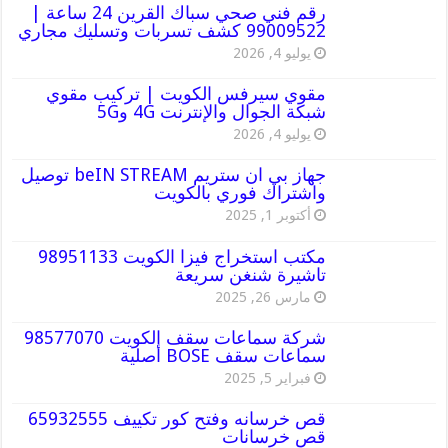
رقم فني صحي سباك القرين 24 ساعة |
99009522 كشف تسربات وتسليك مجاري
يوليو 4, 2026
مقوي سيرفس الكويت | تركيب مقوي
شبكة الجوال والإنترنت 4G و5G
يوليو 4, 2026
جهاز بي ان ستريم beIN STREAM توصيل
واشتراك فوري بالكويت
أكتوبر 1, 2025
مكتب استخراج فيزا الكويت 98951133
تاشيرة شنغن سريعة
مارس 26, 2025
شركة سماعات سقف الكويت 98577070
سماعات سقف BOSE أصلية
فبراير 5, 2025
قص خرسانه وفتح كور تكييف 65932555
قص خرسانات