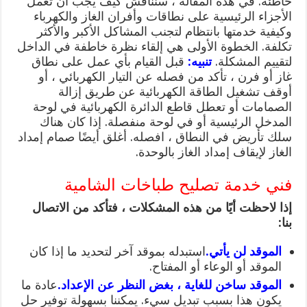
خاطئة. في هذه المقالة ، سنناقش كيف يجب أن تعمل
الأجزاء الرئيسية على نطاقات وأفران الغاز والكهرباء
وكيفية خدمتها بانتظام لتجنب المشاكل الأكبر والأكثر
تكلفة. الخطوة الأولى هي إلقاء نظرة خاطفة في الداخل
لتقييم المشكلة.
تنبيه:
قبل القيام بأي عمل على نطاق
غاز أو فرن ، تأكد من فصله عن التيار الكهربائي ، أو
أوقف تشغيل الطاقة الكهربائية عن طريق إزالة
الصمامات أو تعطل قاطع الدائرة الكهربائية في لوحة
المدخل الرئيسية أو في لوحة منفصلة. إذا كان هناك
سلك تأريض في النطاق ، افصله. أغلق أيضًا صمام إمداد
الغاز لإيقاف إمداد الغاز بالوحدة.
فني خدمة تصليح طباخات الشامية
إذا لاحظت أيًا من هذه المشكلات ، فتأكد من الاتصال
بنا:
الموقد لن يأتي.
استبدله بموقد آخر لتحديد ما إذا كان
الموقد أو الوعاء أو المفتاح.
الموقد ساخن للغاية ، بغض النظر عن الإعداد.
عادة ما
يكون هذا بسبب تبديل سيء. يمكننا بسهولة توفير حل