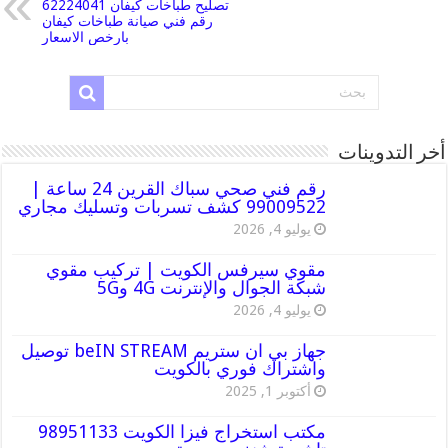
تصليح طباخات كيفان 62224041
رقم فني صيانة طباخات كيفان
بارخص الاسعار
أخر التدوينات
رقم فني صحي سباك القرين 24 ساعة |
99009522 كشف تسربات وتسليك مجاري
يوليو 4, 2026
مقوي سيرفس الكويت | تركيب مقوي
شبكة الجوال والإنترنت 4G و5G
يوليو 4, 2026
جهاز بي ان ستريم beIN STREAM توصيل
واشتراك فوري بالكويت
أكتوبر 1, 2025
مكتب استخراج فيزا الكويت 98951133