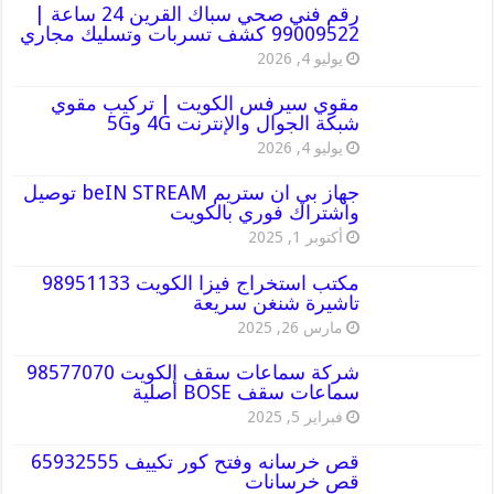
رقم فني صحي سباك القرين 24 ساعة |
99009522 كشف تسربات وتسليك مجاري
يوليو 4, 2026
مقوي سيرفس الكويت | تركيب مقوي
شبكة الجوال والإنترنت 4G و5G
يوليو 4, 2026
جهاز بي ان ستريم beIN STREAM توصيل
واشتراك فوري بالكويت
أكتوبر 1, 2025
مكتب استخراج فيزا الكويت 98951133
تاشيرة شنغن سريعة
مارس 26, 2025
شركة سماعات سقف الكويت 98577070
سماعات سقف BOSE أصلية
فبراير 5, 2025
قص خرسانه وفتح كور تكييف 65932555
قص خرسانات