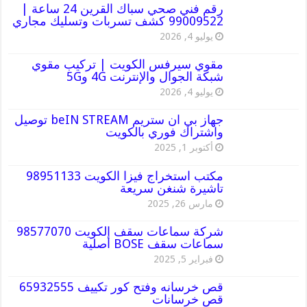
رقم فني صحي سباك القرين 24 ساعة |
99009522 كشف تسربات وتسليك مجاري
يوليو 4, 2026
مقوي سيرفس الكويت | تركيب مقوي
شبكة الجوال والإنترنت 4G و5G
يوليو 4, 2026
جهاز بي ان ستريم beIN STREAM توصيل
واشتراك فوري بالكويت
أكتوبر 1, 2025
مكتب استخراج فيزا الكويت 98951133
تاشيرة شنغن سريعة
مارس 26, 2025
شركة سماعات سقف الكويت 98577070
سماعات سقف BOSE أصلية
فبراير 5, 2025
قص خرسانه وفتح كور تكييف 65932555
قص خرسانات