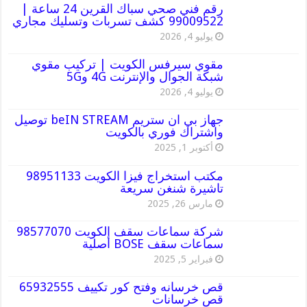
رقم فني صحي سباك القرين 24 ساعة |
99009522 كشف تسربات وتسليك مجاري
يوليو 4, 2026
مقوي سيرفس الكويت | تركيب مقوي
شبكة الجوال والإنترنت 4G و5G
يوليو 4, 2026
جهاز بي ان ستريم beIN STREAM توصيل
واشتراك فوري بالكويت
أكتوبر 1, 2025
مكتب استخراج فيزا الكويت 98951133
تاشيرة شنغن سريعة
مارس 26, 2025
شركة سماعات سقف الكويت 98577070
سماعات سقف BOSE أصلية
فبراير 5, 2025
قص خرسانه وفتح كور تكييف 65932555
قص خرسانات