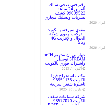
رقم فني صحي سباك
القرين 24 ساعة |
99009522 كشف
تسربات وتسليك مجاري
 4, 2026
مقوي سيرفس الكويت
| تركيب مقوي شبكة
الجوال والإنترنت 4G
و5G
 4, 2026
جهاز بي ان ستريم beIN
STREAM توصيل
واشتراك فوري بالكويت
أكتوبر 1, 2025
مكتب استخراج فيزا
الكويت 98951133
تاشيرة شنغن سريعة
مارس 26, 2025
شركة سماعات سقف
الكويت 98577070
سماعات سقف BOSE