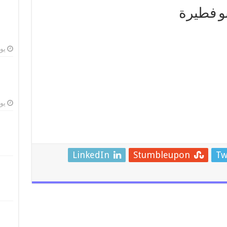
و فطيرة
يوليو
يوليو
LinkedIn
Stumbleupon
Tw