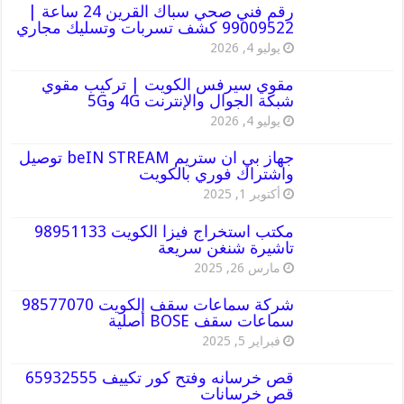
رقم فني صحي سباك القرين 24 ساعة |
99009522 كشف تسربات وتسليك مجاري
يوليو 4, 2026
مقوي سيرفس الكويت | تركيب مقوي
شبكة الجوال والإنترنت 4G و5G
يوليو 4, 2026
جهاز بي ان ستريم beIN STREAM توصيل
واشتراك فوري بالكويت
أكتوبر 1, 2025
مكتب استخراج فيزا الكويت 98951133
تاشيرة شنغن سريعة
مارس 26, 2025
شركة سماعات سقف الكويت 98577070
سماعات سقف BOSE أصلية
فبراير 5, 2025
قص خرسانه وفتح كور تكييف 65932555
قص خرسانات