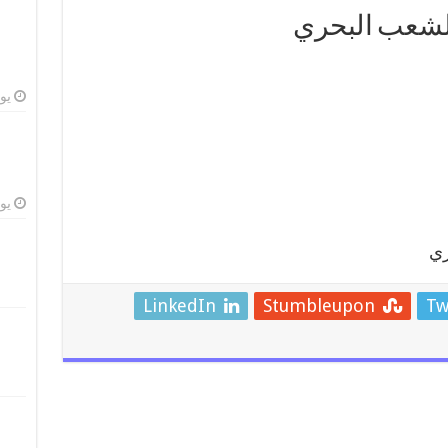
الشعب البحري
يوليو
يوليو
ري
LinkedIn
Stumbleupon
Tw