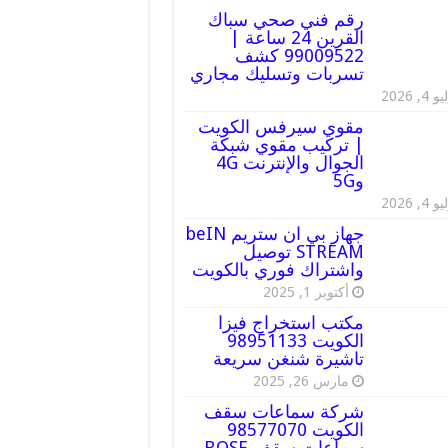
رقم فني صحي سباك
القرين 24 ساعة |
99009522 كشف
تسربات وتسليك مجاري
 4, 2026
مقوي سيرفس الكويت
| تركيب مقوي شبكة
الجوال والإنترنت 4G
و5G
 4, 2026
جهاز بي ان ستريم beIN
STREAM توصيل
واشتراك فوري بالكويت
أكتوبر 1, 2025
مكتب استخراج فيزا
الكويت 98951133
تاشيرة شنغن سريعة
مارس 26, 2025
شركة سماعات سقف
الكويت 98577070
سماعات سقف BOSE