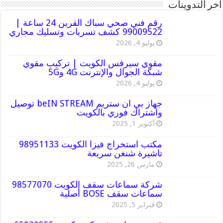
أخر التدوينات
رقم فني صحي سباك القرين 24 ساعة |
99009522 كشف تسربات وتسليك مجاري
يوليو 4, 2026
مقوي سيرفس الكويت | تركيب مقوي
شبكة الجوال والإنترنت 4G و5G
يوليو 4, 2026
جهاز بي ان ستريم beIN STREAM توصيل
واشتراك فوري بالكويت
أكتوبر 1, 2025
مكتب استخراج فيزا الكويت 98951133
تاشيرة شنغن سريعة
مارس 26, 2025
شركة سماعات سقف الكويت 98577070
سماعات سقف BOSE أصلية
فبراير 5, 2025