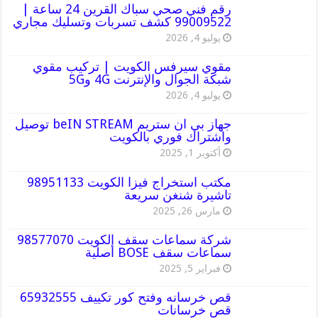
رقم فني صحي سباك القرين 24 ساعة |
99009522 كشف تسربات وتسليك مجاري
يوليو 4, 2026
مقوي سيرفس الكويت | تركيب مقوي
شبكة الجوال والإنترنت 4G و5G
يوليو 4, 2026
جهاز بي ان ستريم beIN STREAM توصيل
واشتراك فوري بالكويت
أكتوبر 1, 2025
مكتب استخراج فيزا الكويت 98951133
تاشيرة شنغن سريعة
مارس 26, 2025
شركة سماعات سقف الكويت 98577070
سماعات سقف BOSE أصلية
فبراير 5, 2025
قص خرسانه وفتح كور تكييف 65932555
قص خرسانات