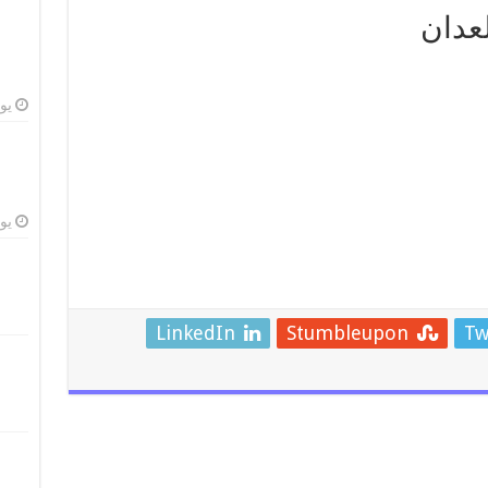
لعدان
يوليو
يوليو
LinkedIn
Stumbleupon
Tw