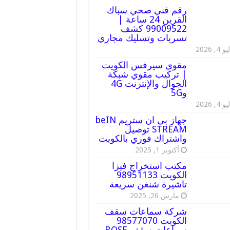
رقم فني صحي سباك
القرين 24 ساعة |
99009522 كشف
تسربات وتسليك مجاري
 4, 2026
مقوي سيرفس الكويت
| تركيب مقوي شبكة
الجوال والإنترنت 4G
و5G
 4, 2026
جهاز بي ان ستريم beIN
STREAM توصيل
واشتراك فوري بالكويت
أكتوبر 1, 2025
مكتب استخراج فيزا
الكويت 98951133
تاشيرة شنغن سريعة
مارس 26, 2025
شركة سماعات سقف
الكويت 98577070
سماعات سقف BOSE