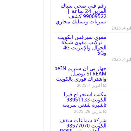
رقم فني صحي سباك
القرين 24 ساعة |
99009522 كشف
تسربات وتسليك مجاري
 4, 2026
مقوي سيرفس الكويت
| تركيب مقوي شبكة
الجوال والإنترنت 4G
و5G
 4, 2026
جهاز بي ان ستريم beIN
STREAM توصيل
واشتراك فوري بالكويت
أكتوبر 1, 2025
مكتب استخراج فيزا
الكويت 98951133
تاشيرة شنغن سريعة
مارس 26, 2025
شركة سماعات سقف
الكويت 98577070
سماعات سقف BOSE