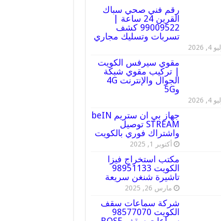
رقم فني صحي سباك
القرين 24 ساعة |
99009522 كشف
تسربات وتسليك مجاري
 4, 2026
مقوي سيرفس الكويت
| تركيب مقوي شبكة
الجوال والإنترنت 4G
و5G
 4, 2026
جهاز بي ان ستريم beIN
STREAM توصيل
واشتراك فوري بالكويت
أكتوبر 1, 2025
مكتب استخراج فيزا
الكويت 98951133
تاشيرة شنغن سريعة
مارس 26, 2025
شركة سماعات سقف
الكويت 98577070
سماعات سقف BOSE