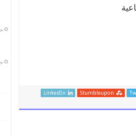
عية
يوليو
يوليو
LinkedIn
Stumbleupon
Tw