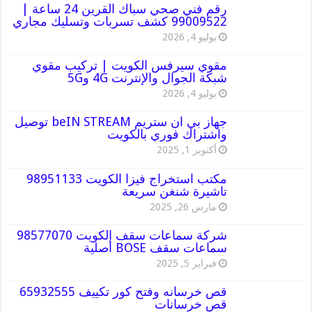
رقم فني صحي سباك القرين 24 ساعة |
99009522 كشف تسربات وتسليك مجاري
يوليو 4, 2026
مقوي سيرفس الكويت | تركيب مقوي
شبكة الجوال والإنترنت 4G و5G
يوليو 4, 2026
جهاز بي ان ستريم beIN STREAM توصيل
واشتراك فوري بالكويت
أكتوبر 1, 2025
مكتب استخراج فيزا الكويت 98951133
تاشيرة شنغن سريعة
مارس 26, 2025
شركة سماعات سقف الكويت 98577070
سماعات سقف BOSE أصلية
فبراير 5, 2025
قص خرسانه وفتح كور تكييف 65932555
قص خرسانات