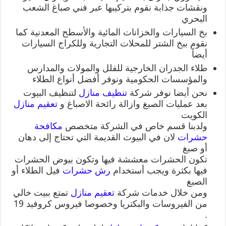
ونقشات جذابة نقوم بتركيبها عبر فني صباغ الشعب
البحري
بخ السيارات والخزانات المائية والأسطح المعدنية كما
نقوم ببخ الشتر للمحلات التجارية وللكراج السيارات
أيضاً
طلاء الجدران الخارجية للفلل والمولات والمدارس
والمؤسسات الحكومية ونوفر أفضل أنواع الطلاء
نحن أيضا نوفر شركة
تنظيف منازل
لتنظيف البيوت
بعد عمليات الصبغ وازالة رائحة الاصباغ و
تعقيم منازل
الكويت
ولدبنا قسم خاص في الشركة متخصص
مكافحة
حشرات
لان في البيوت القديمة التي تحتاج إلى دهان
أو صبغ
تكون الحشرات معششة فيها وتكون بيوض الحشرات
فيها بكثرة ويجب أستخدام
رش حشرات
فيل الطلاء أو
الصبغ
ومن خلال خدمات شركة
تعقيم منازل
تمتع ببيت خالي
من الفيروسات والبكتريا وخصوصا فيروس كروفيد 19
.