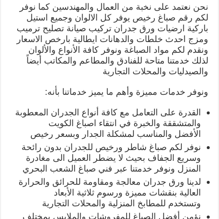
نحن نعتمد على نخبة من العمال والمهندسين كما نوفر
لكم رقم صباغ رخيص يوفر كل الالوان وجميع استيل
باركية ارضيات ورق جدران تركيب صيانة تصليح ترميب
ومزج احدث خلطات والدهانات ايطالية بارخص الاسعار
ونقدم لكم مواد الصباغة ونوفر كافة الأنواع والألوان
لذلك خدمتنا متاحة للفنادق والمطاعم والمكاتب أيضاً
والصيدليات والمحلات التجارية
ونوفر خدمات مميزة وأهم ما يميز خدماتنا بأنه:
القدرة على التعامل مع كافة أنواع الجدران المعطوبة
والمتشققة والخبرة في انتقاء اصباغ الكويت
الأفضل والمناسب لمشكلة الجدار وبسعر رخيص
نوفر لكم صباغ شاطر ورخيص للجدران بدون رائحة
وسريع الجفاف بحيث لا يضطر العميل الى مغادرة
المنزل ونوفر خدمتنا عبر فني صباغ الشعب البحري
لدينا ورق جدران معالجة ومقاومة للحرائق والحرارة
العالية بنقشات مميزة ورسوم ثلاثية الأبعاد
وتستخدم للمطابخ المنزلية والمحلات التجارية
نؤمن أفضل الصباغ للمفروشات والملابس بمختلف