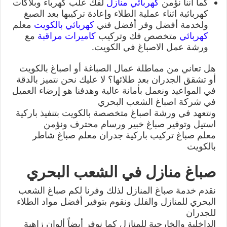
كما اننا نؤمن
كهربائي منازل
لفك علب كهرباء وبلاكات
كهربائية اثناء عملية الطلاء وإعادة تركيبها بعد الصبغ
ولخدمة أفضل وفر أفضل فني
كهربائي بالكويت
معلم
كهربائي
متخصص فك وتركيب
كاميرات مراقبة
مع
ورشة عمل الاصباغ في الكويت.
هل تعاني من مماطلة عمال الصباغة أو اصباغ بالكويت
أو تشقق الجدران بعد طلائها؟ لا عليك نحن نتميز بالدقة
في المواعيد ونعمل بأمانة عالية وهدفنا هو إرضاء العميل
في شركة اصباغ الشعب البحري
ونتعهد في ورشة اصباغ متخصصة بالكويت بتنفيذ باركية
استيل وتوفير صباغ خبير ورسام محترف ونؤمن
معلم صباغ تركيب باركية جدران معلم صباغ شاطر
بالكويت
صباغ منازل في الشعب البحري
نقدم خدمة صباغ المنازل لذلك وفرنا لكم صباغ الشعب
البحري للمنازل والفلل ونقوم بتوفير أفضل مواد الطلاء
للجدران
الداخلية والخارجية للمنازل كما نوفر أيضاً ألوان زاهية