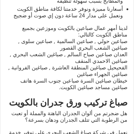
والمطابخ بسبب سهولة تنظيفه
أسعارنا مميزة ونوفر خدمتنا لكافة مناطق الكويت
ونعمل على مدار 24 ساعة دون إي صوت أو ضجيج
لدينا أمهر عمال صباعين بالكويت وموزعين بجميع
مناطق الكويت كالتالي:
صباعين حولي , صباعين السالمية , صباعين سلوى ,
صباغين الشعب البحري القصور
العدان صباعين صباح السالم , صباغين الشعب البحري ,
صباغين الاحمدي المنقف
الفحيحيل صباغين المنطقة العاشرة , صباغين الفروانية ,
صباغين الجهراء صباغين
خيطان صباغين السرة صباعين جنوب السرة هاتف
صباغين مساجد صباغين الكويت.
صباغ تركيب ورق جدران بالكويت
هل ضجرتم من ألوان الجدران الباهتة والمملة أو تعبت
من الرطوبة التي تتلف الجدران ودهان بسرعة؟
نعمل في شركة صباغ الشعب البحري على توفير خدمة