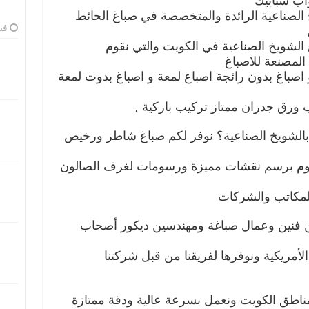
اب شبابيك
لصناعية الرائدة والمتخصصة في صباغ الحائط
فبرا
غ الشويخ الصناعية في الكويت والتي نقوم
المصنعة للاصباغ
و اصباغ بدون رائجة اصباع لمعة و اصباغ بدوت لمعة
يب ورق جدران ممتاز تركيب باركية ,
لشويخ الصناعية؟ نوفر لكم صباغ شاطر ورخيص
قوم برسم نقشات مميزة ورسومات لغرف الصالون
المكاتب والشركات
 فنين وعمال صباغة ومهندسين ديكور أصحاب
أمريكية ونوفرها لفريقنا من قبل شركتنا
 مناطق الكويت ونعمل بسرعة عالية ودقة ممتازة