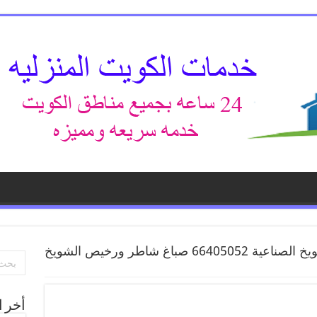
صباغ الشويخ الصناعية 66405052 صباغ شاطر ورخيص الشويخ
أخر ا