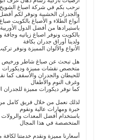
ارضيات باركيه رسام دهان غرف ابو
نرحب بكم في شركة اصباغ الشويخ ا
والجدران الخشبية ونوفر لكم أفضل
أنواع الطلاء و الأصباغ بالكويت صبا
باستيرادها من أفضل الدول الأوربية 
بالكويت ونوفر اصباغ زياتيه وجافة 
ولدينا أوراق جدران بكافة
الأنواع والألوان المميزة ونوفر ترك
هل تبحث عن صباغ شاطر ورخيص با
متخصص نقشات مميزة وديكورات
للحيطان والجدران والأسقف كما ن
وغرف النوم والأطفال
كما نوفر ديكورات مميزة للجدران 
لذلك نعمل من خلال فريق كامل من
خبرة ومهارات عالية ونقوم
باستخدام أفضل المعدات والرولات ال
المتخصصة في هذا المجال
أسعارنا مميزة ونقدم خدمتنا لكافة