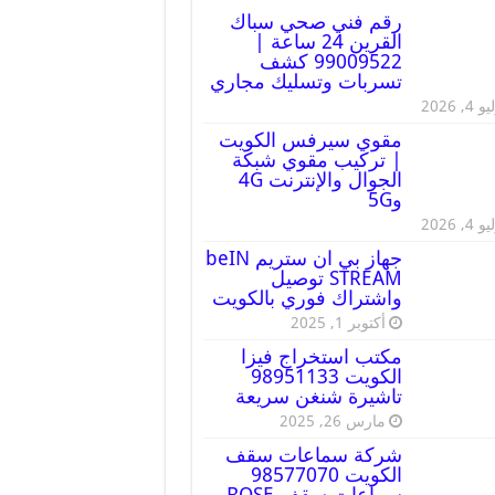
رقم فني صحي سباك
القرين 24 ساعة |
99009522 كشف
تسربات وتسليك مجاري
 4, 2026
مقوي سيرفس الكويت
| تركيب مقوي شبكة
الجوال والإنترنت 4G
و5G
 4, 2026
جهاز بي ان ستريم beIN
STREAM توصيل
واشتراك فوري بالكويت
أكتوبر 1, 2025
مكتب استخراج فيزا
الكويت 98951133
تاشيرة شنغن سريعة
مارس 26, 2025
شركة سماعات سقف
الكويت 98577070
سماعات سقف BOSE