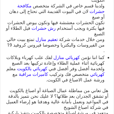
الكويت
ولدبنا قسم خاص في الشركة متخصص
مكافحة
حشرات
لان في البيوت القديمة التي تحتاج إلى دهان
أو صبغ
تكون الحشرات معششة فيها وتكون بيوض الحشرات
فيها بكثرة ويجب أستخدام
رش حشرات
فيل الطلاء أو
الصبغ
ومن خلال خدمات شركة
تعقيم منازل
تمتع ببيت خالي
من الفيروسات والبكتريا وخصوصا فيروس كروفيد 19
.
كما اننا نؤمن
كهربائي منازل
لفك علب كهرباء وبلاكات
كهربائية اثناء عملية الطلاء وإعادة تركيبها بعد الصبغ
ولخدمة أفضل وفر أفضل فني
كهربائي بالكويت
معلم
كهربائي
متخصص فك وتركيب
كاميرات مراقبة
مع
ورشة عمل الاصباغ في الكويت.
هل تعاني من مماطلة عمال الصباغة أو اصباغ بالكويت
أو تشقق الجدران بعد طلائها؟ لا عليك نحن نتميز بالدقة
في المواعيد ونعمل بأمانة عالية وهدفنا هو إرضاء العميل
في شركة اصباغ الشويخ
ونتعهد في ورشة اصباغ متخصصة بالكويت بتنفيذ باركية