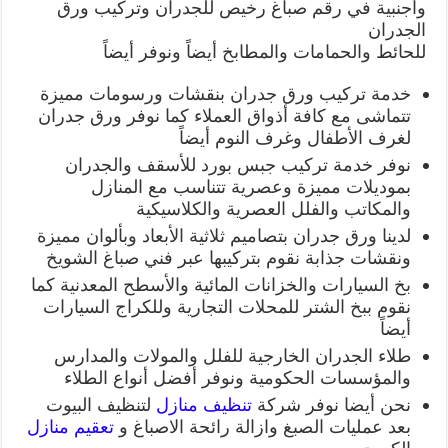
وأجنبية في رقم صباغ رخيص للجدران وتركيب ورق
الجدران
للحائط والحمامات والمطابخ أيضاً ونوفر أيضاً
خدمة تركيب ورق جدران بنقشات ورسومات مميزة
تتماشى مع كافة أذواق العملاء كما نوفر ورق جدران
لغرف الأطفال وغرف النوم أيضاً
نوفر خدمة تركيب جبس بورد للأسقف والجدران
بموديلات مميزة وعصرية تتناسب مع المنازل
والمكاتب والفلل العصرية والكلاسيكية
لدينا ورق جدران بتصاميم ثلاثية الأبعاد وبألوان مميزة
ونقشات جذابة نقوم بتركيبها عبر فني صباغ الشويخ
بخ السيارات والخزانات المائية والأسطح المعدنية كما
نقوم ببخ الشتر للمحلات التجارية وللكراج السيارات
أيضاً
طلاء الجدران الخارجية للفلل والمولات والمدارس
والمؤسسات الحكومية ونوفر أفضل أنواع الطلاء
نحن أيضا نوفر شركة
تنظيف منازل
لتنظيف البيوت
بعد عمليات الصبغ وازالة رائحة الاصباغ و
تعقيم منازل