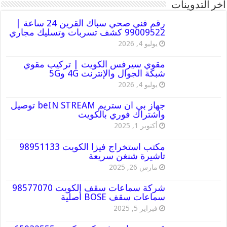
أخر التدوينات
رقم فني صحي سباك القرين 24 ساعة |
99009522 كشف تسربات وتسليك مجاري
يوليو 4, 2026
مقوي سيرفس الكويت | تركيب مقوي
شبكة الجوال والإنترنت 4G و5G
يوليو 4, 2026
جهاز بي ان ستريم beIN STREAM توصيل
واشتراك فوري بالكويت
أكتوبر 1, 2025
مكتب استخراج فيزا الكويت 98951133
تاشيرة شنغن سريعة
مارس 26, 2025
شركة سماعات سقف الكويت 98577070
سماعات سقف BOSE أصلية
فبراير 5, 2025