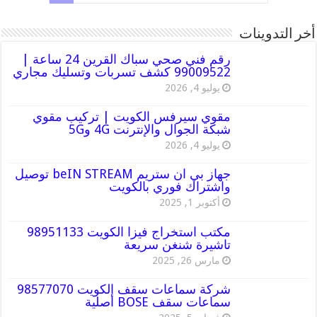
أخر التدوينات
رقم فني صحي سباك القرين 24 ساعة |
99009522 كشف تسربات وتسليك مجاري
يوليو 4, 2026
مقوي سيرفس الكويت | تركيب مقوي
شبكة الجوال والإنترنت 4G و5G
يوليو 4, 2026
جهاز بي ان ستريم beIN STREAM توصيل
واشتراك فوري بالكويت
أكتوبر 1, 2025
مكتب استخراج فيزا الكويت 98951133
تاشيرة شنغن سريعة
مارس 26, 2025
شركة سماعات سقف الكويت 98577070
سماعات سقف BOSE أصلية