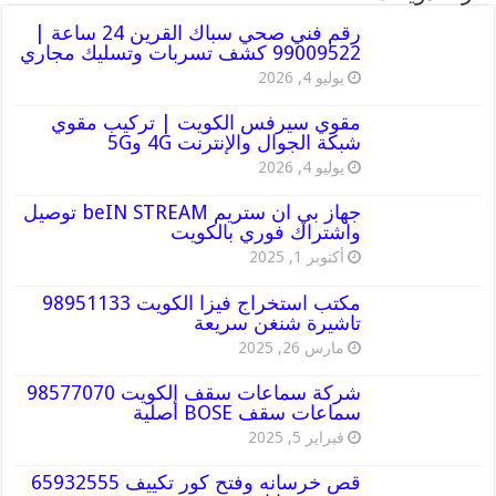
رقم فني صحي سباك القرين 24 ساعة |
99009522 كشف تسربات وتسليك مجاري
يوليو 4, 2026
مقوي سيرفس الكويت | تركيب مقوي
شبكة الجوال والإنترنت 4G و5G
يوليو 4, 2026
جهاز بي ان ستريم beIN STREAM توصيل
واشتراك فوري بالكويت
أكتوبر 1, 2025
مكتب استخراج فيزا الكويت 98951133
تاشيرة شنغن سريعة
مارس 26, 2025
شركة سماعات سقف الكويت 98577070
سماعات سقف BOSE أصلية
فبراير 5, 2025
قص خرسانه وفتح كور تكييف 65932555