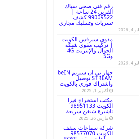
رقم فني صحي سباك
القرين 24 ساعة |
99009522 كشف
تسربات وتسليك مجاري
 4, 2026
مقوي سيرفس الكويت
| تركيب مقوي شبكة
الجوال والإنترنت 4G
و5G
 4, 2026
جهاز بي ان ستريم beIN
STREAM توصيل
واشتراك فوري بالكويت
أكتوبر 1, 2025
مكتب استخراج فيزا
الكويت 98951133
تاشيرة شنغن سريعة
مارس 26, 2025
شركة سماعات سقف
الكويت 98577070
سماعات سقف BOSE