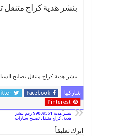
بنشر هدية كراج متنقل ت
بنشر هدية كراج متنقل تصليح السيا
itter
Facebook
شاركها
Pinterest
السابق
بنشر هدية 99009551 رقم بنشر
هدية, كراج متنقل تصليح سيارات
اترك تعليقاً