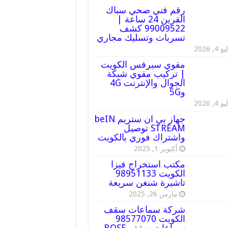
رقم فني صحي سباك
القرين 24 ساعة |
99009522 كشف
تسربات وتسليك مجاري
 4, 2026
مقوي سيرفس الكويت
| تركيب مقوي شبكة
الجوال والإنترنت 4G
و5G
 4, 2026
جهاز بي ان ستريم beIN
STREAM توصيل
واشتراك فوري بالكويت
أكتوبر 1, 2025
مكتب استخراج فيزا
الكويت 98951133
تاشيرة شنغن سريعة
مارس 26, 2025
شركة سماعات سقف
الكويت 98577070
سماعات سقف BOSE