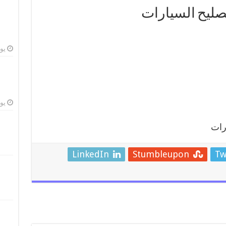
صليح السيارات
يوليو
يوليو
رات
LinkedIn
Stumbleupon
Tw