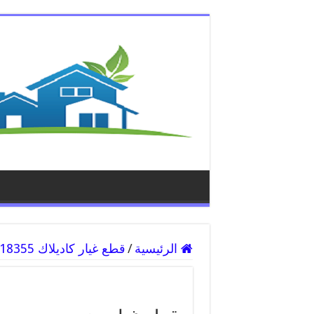
الرئيسية
/
قطع غيار كاديلاك 55818355 سكراب قطع غيار كاديلاك رخيص