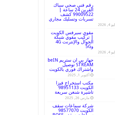
رقم فني صحي سباك
القرين 24 ساعة |
99009522 كشف
تسربات وتسليك مجاري
 4, 2026
مقوي سيرفس الكويت
| تركيب مقوي شبكة
الجوال والإنترنت 4G
و5G
 4, 2026
جهاز بي ان ستريم beIN
STREAM توصيل
واشتراك فوري بالكويت
أكتوبر 1, 2025
مكتب استخراج فيزا
الكويت 98951133
تاشيرة شنغن سريعة
مارس 26, 2025
شركة سماعات سقف
الكويت 98577070
سماعات سقف BOSE