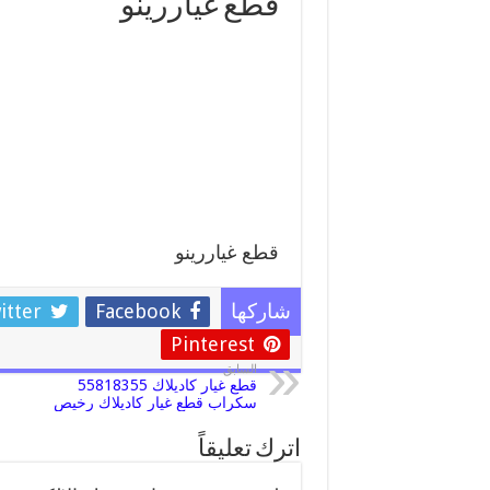
قطع غياررينو
قطع غياررينو
itter
Facebook
شاركها
Pinterest
السابق
قطع غيار كاديلاك 55818355
سكراب قطع غيار كاديلاك رخيص
اترك تعليقاً