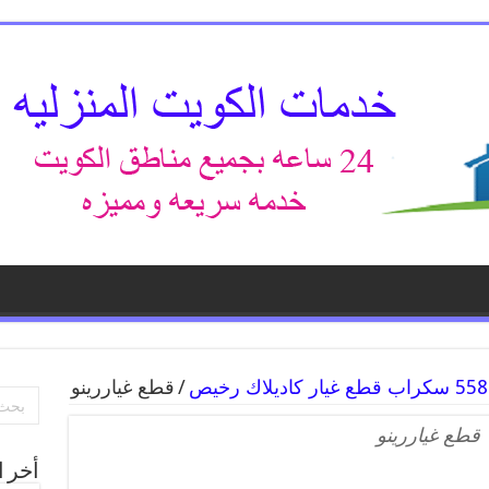
/
قطع غياررينو
قطع غياررينو
أخر ا